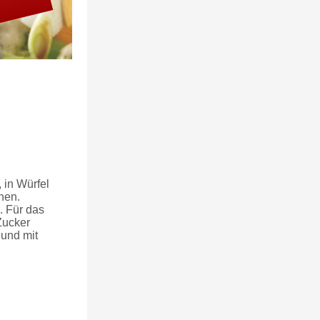
 in Würfel
hen.
. Für das
Zucker
 und mit