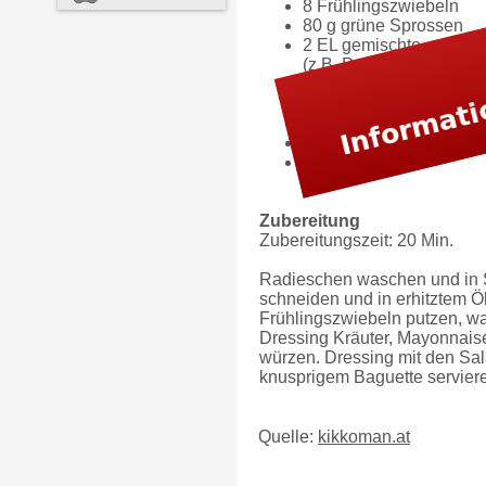
8 Frühlingszwiebeln
80 g grüne Sprossen
2 EL gemischte, gehack
(z.B. Petersilie, Schnittl
Kerbel, etc.)
100 g leichte Salatmay
2-3 EL Weißweinessig
frisch gemahlener Pfeff
Zucker
Zubereitung
Zubereitungszeit: 20 Min.
Radieschen waschen und in Sc
schneiden und in erhitztem Ö
Frühlingszwiebeln putzen, w
Dressing Kräuter, Mayonnaise
würzen. Dressing mit den Sal
knusprigem Baguette servier
Quelle:
kikkoman.at