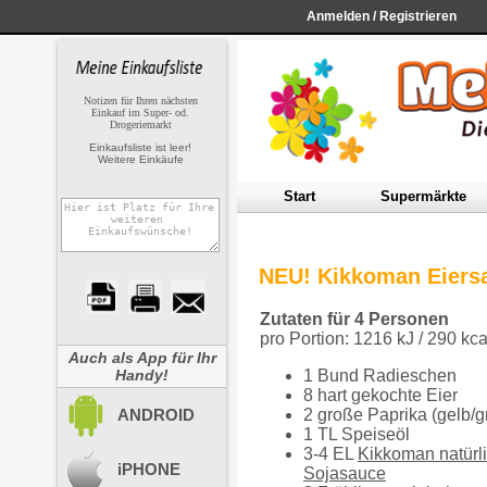
Anmelden
/
Registrieren
Notizen für Ihren nächsten
Einkauf im Super- od.
Drogeriemarkt
Einkaufsliste ist leer!
Weitere Einkäufe
S
tart
S
upermärkte
NEU! Kikkoman Eiersa
Zutaten für 4 Personen
pro Portion: 1216 kJ / 290 kca
Auch als App für Ihr
Handy!
1 Bund Radieschen
8 hart gekochte Eier
ANDROID
2 große Paprika (gelb/g
1 TL Speiseöl
3-4 EL
Kikkoman natürl
iPHONE
Sojasauce