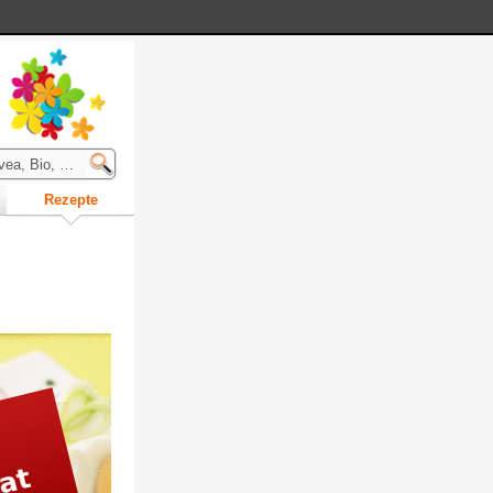
R
ezepte