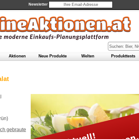
Newsletter
A
ktionen
N
eue Produkte
W
elten
P
rodukttests
lat
l
rün)
ich gebraute