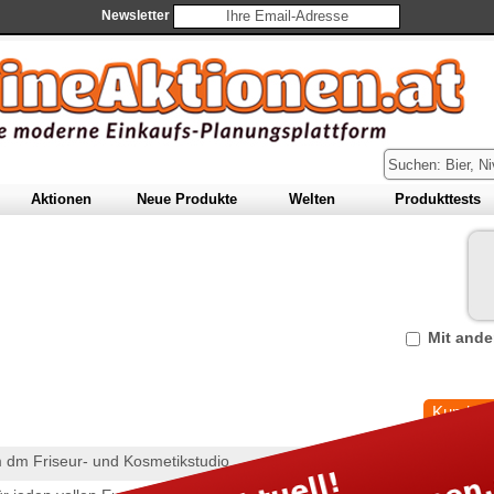
Newsletter
A
ktionen
N
eue Produkte
W
elten
P
rodukttests
Mit and
Kundenk
 dm Friseur- und Kosmetikstudio