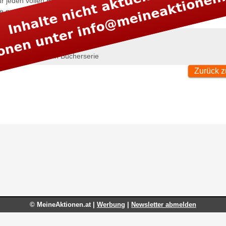
r jeden vollen Euro gibt es einen dm Sammelpunkt.
e gesammelten Punkte können über den dm Terminal gegen Vorteilsa
ngetauscht werden.
tscheinhefte
tive beauty Reiseangebote
tive beauty edition Bücherserie
Zurück z
© MeineAktionen.at |
Werbung
|
Newsletter abmelden