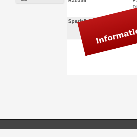
Rabatte
Fü
Di
ei
Spezialleistungen
Gu
ac
ac