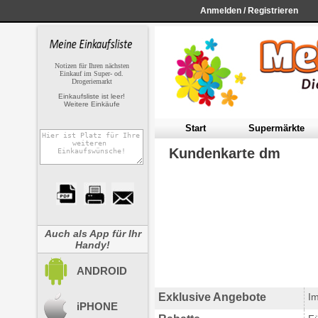
Anmelden
/
Registrieren
Notizen für Ihren nächsten
Einkauf im Super- od.
Drogeriemarkt
Einkaufsliste ist leer!
Weitere Einkäufe
S
tart
S
upermärkte
Kundenkarte dm
Auch als App für Ihr
Handy!
ANDROID
Exklusive Angebote
Im
iPHONE