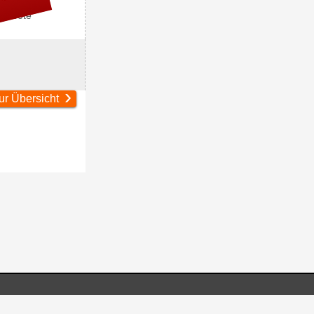
ngebote
›
ur Übersicht